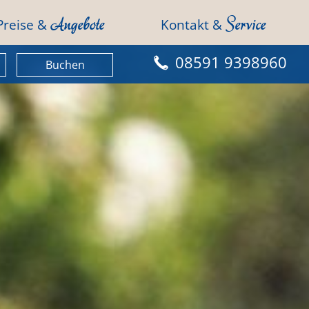
Angebote
Service
Preise &
Kontakt &
08591 9398960
Buchen