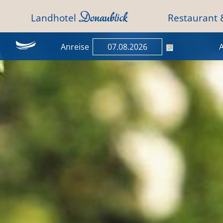
Donaublick
Landhotel
Restaurant
Anreise
A