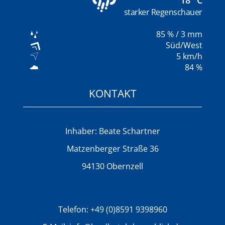
18
°C
starker Regenschauer
85
%
/ 3 mm
Süd/West
5
km/h
84 %
KONTAKT
Inhaber: Beate Schartner
Matzenberger Straße 36
94130 Obernzell
Telefon:
+49 (0)8591 9398960