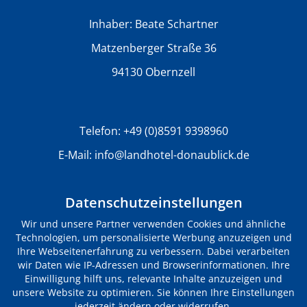
Inhaber: Beate Schartner
Matzenberger Straße 36
94130 Obernzell
Telefon:
+49 (0)8591 9398960
E-Mail:
info@landhotel-donaublick.de
PREISE & ANGEBOTE
Datenschutzeinstellungen
Wir und unsere Partner verwenden Cookies und ähnliche
Technologien, um personalisierte Werbung anzuzeigen und
Zimmerpreise
Ihre Webseitenerfahrung zu verbessern. Dabei verarbeiten
wir Daten wie IP-Adressen und Browserinformationen. Ihre
Angebote
Einwilligung hilft uns, relevante Inhalte anzuzeigen und
unsere Website zu optimieren. Sie können Ihre Einstellungen
Wissenswertes
jederzeit ändern oder widerrufen.