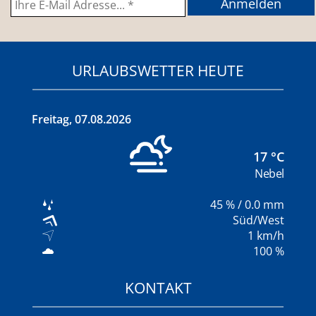
URLAUBSWETTER HEUTE
Freitag
,
07.08.2026
17
°C
Nebel
45
%
/ 0.0 mm
Süd/West
1
km/h
100 %
KONTAKT